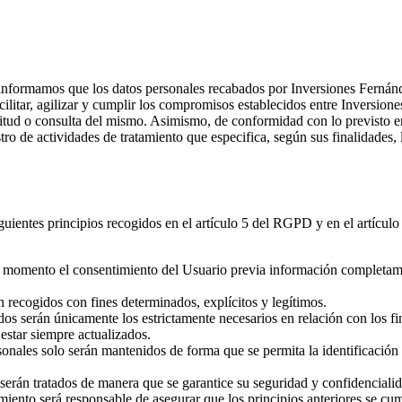
ormamos que los datos personales recabados por Inversiones Fernánde
acilitar, agilizar y cumplir los compromisos establecidos entre Inversio
olicitud o consulta del mismo. Asimismo, de conformidad con lo previs
ro de actividades de tratamiento que especifica, según sus finalidades, 
iguientes principios recogidos en el artículo 5 del RGPD y en el artícul
odo momento el consentimiento del Usuario previa información completame
án recogidos con fines determinados, explícitos y legítimos.
os serán únicamente los estrictamente necesarios en relación con los fin
 estar siempre actualizados.
sonales solo serán mantenidos de forma que se permita la identificación 
 serán tratados de manera que se garantice su seguridad y confidenciali
amiento será responsable de asegurar que los principios anteriores se cu