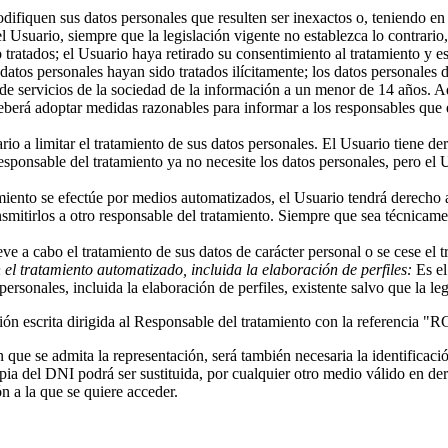
ifiquen sus datos personales que resulten ser inexactos o, teniendo en 
l Usuario, siempre que la legislación vigente no establezca lo contrario
o tratados; el Usuario haya retirado su consentimiento al tratamiento y e
 datos personales hayan sido tratados ilícitamente; los datos personales
de servicios de la sociedad de la información a un menor de 14 años. A
deberá adoptar medidas razonables para informar a los responsables que e
io a limitar el tratamiento de sus datos personales. El Usuario tiene d
l Responsable del tratamiento ya no necesite los datos personales, pero e
miento se efectúe por medios automatizados, el Usuario tendrá derecho a
smitirlos a otro responsable del tratamiento. Siempre que sea técnicame
ve a cabo el tratamiento de sus datos de carácter personal o se cese el
l tratamiento automatizado, incluida la elaboración de perfiles:
Es el
sonales, incluida la elaboración de perfiles, existente salvo que la leg
ión escrita dirigida al Responsable del tratamiento con la referencia 
que se admita la representación, será también necesaria la identificaci
ia del DNI podrá ser sustituida, por cualquier otro medio válido en der
n a la que se quiere acceder.