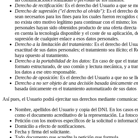
Derecho de rectificación:
Es el derecho del Usuario a que se mod
Derecho de supresión ("el derecho al olvido"):
Es el derecho de
sean necesarios para los fines para los cuales fueron recogidos 
no exista otro motivo legítimo para continuar con el mismo; los
personales hayan sido obtenidos producto de una oferta directa 
en cuenta la tecnología disponible y el coste de su aplicación, 
supresión de cualquier enlace a esos datos personales.
Derecho a la limitación del tratamiento:
Es el derecho del Usuar
exactitud de sus datos personales; el tratamiento sea ilícito; e
haya opuesto al tratamiento.
Derecho a la portabilidad de los datos:
En caso de que el trata
formato estructurado, de uso común y lectura mecánica, y a tran
los datos a ese otro responsable.
Derecho de oposición:
Es el derecho del Usuario a que no se lle
Derecho a no ser objeto de una decisión basada únicamente en e
basada únicamente en el tratamiento automatizado de sus datos per
Así pues, el Usuario podrá ejercitar sus derechos mediante comunicac
Nombre, apellidos del Usuario y copia del DNI. En los casos en 
como el documento acreditativo de la representación. La fotocop
Petición con los motivos específicos de la solicitud o informació
Domicilio a efecto de notificaciones.
Fecha y firma del solicitante.
Todo documento que acredite la petición que formula.