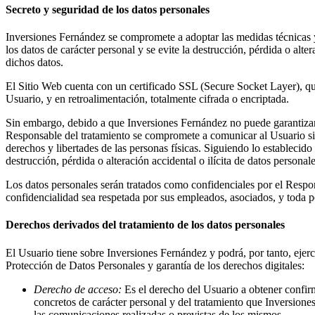
Secreto y seguridad de los datos personales
Inversiones Fernández se compromete a adoptar las medidas técnicas y 
los datos de carácter personal y se evite la destrucción, pérdida o alt
dichos datos.
El Sitio Web cuenta con un certificado SSL (Secure Socket Layer), que 
Usuario, y en retroalimentación, totalmente cifrada o encriptada.
Sin embargo, debido a que Inversiones Fernández no puede garantizar l
Responsable del tratamiento se compromete a comunicar al Usuario sin 
derechos y libertades de las personas físicas. Siguiendo lo establecid
destrucción, pérdida o alteración accidental o ilícita de datos persona
Los datos personales serán tratados como confidenciales por el Respon
confidencialidad sea respetada por sus empleados, asociados, y toda pe
Derechos derivados del tratamiento de los datos personales
El Usuario tiene sobre Inversiones Fernández y podrá, por tanto, ejer
Protección de Datos Personales y garantía de los derechos digitales:
Derecho de acceso:
Es el derecho del Usuario a obtener confirm
concretos de carácter personal y del tratamiento que Inversiones
las comunicaciones realizadas o previstas de los mismos.