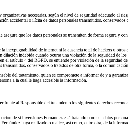
organizativas necesarias, según el nivel de seguridad adecuado al riesg
eración accidental o ilícita de datos personales transmitidos, conservado
asegura que los datos personales se transmiten de forma segura y confide
a inexpugnabilidad de internet ni la ausencia total de hackers u otros 
dilación indebida cuando ocurra una violación de la seguridad de los d
o en el artículo 4 del RGPD, se entiende por violación de la seguridad de
les transmitidos, conservados o tratados de otra forma, o la comunicació
sable del tratamiento, quien se compromete a informar de y a garantiza
rsona a la cual le haga accesible la información.
cer frente al Responsable del tratamiento los siguientes derechos reco
ación de si Inversiones Fernández está tratando o no sus datos personal
 Fernández haya realizado o realice, así como, entre otra, de la informac