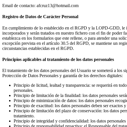
Email de contacto:
afcruz13@hotmail.com
Registro de Datos de Carácter Personal
En cumplimiento de lo establecido en el RGPD y la LOPD-GDD, le inf
incorporados y serán tratados en nuestro fichero con el fin de poder f
establezca en los formularios que este rellene, o para atender una s
excepción prevista en el artículo 30.5 del RGPD, se mantiene un regist
circunstancias establecidas en el RGPD.
Principios aplicables al tratamiento de los datos personales
El tratamiento de los datos personales del Usuario se someterá a los s
Protección de Datos Personales y garantía de los derechos digitales:
Principio de licitud, lealtad y transparencia: se requerirá en t
personales.
Principio de limitación de la finalidad: los datos personales ser
Principio de minimización de datos: los datos personales recogid
Principio de exactitud: los datos personales deben ser exactos y
Principio de limitación del plazo de conservación: los datos per
tratamiento.
Principio de integridad y confidencialidad: los datos personales
Principio de responsabilidad proactiva: el Responsable del trat