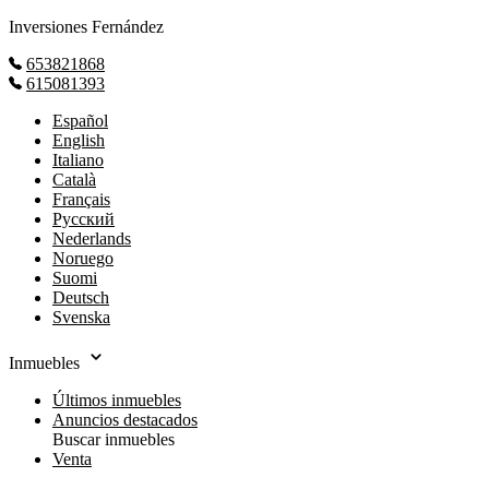
Inversiones Fernández
653821868
615081393
Español
English
Italiano
Català
Français
Русский
Nederlands
Noruego
Suomi
Deutsch
Svenska
Inmuebles
Últimos inmuebles
Anuncios destacados
Buscar inmuebles
Venta